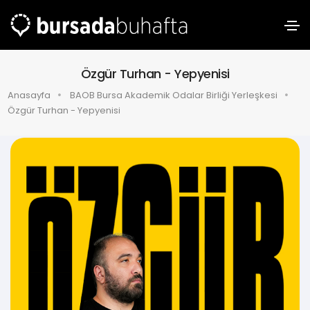
Özgür Turhan - Yepyenisi
Anasayfa
BAOB Bursa Akademik Odalar Birliği Yerleşkesi
Özgür Turhan - Yepyenisi