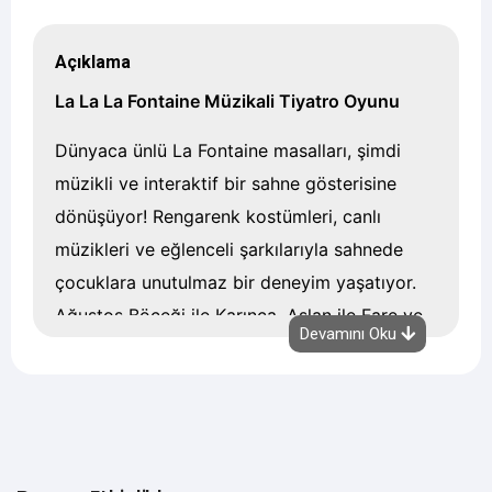
Açıklama
La La La Fontaine Müzikali Tiyatro Oyunu
Dünyaca ünlü La Fontaine masalları, şimdi
müzikli ve interaktif bir sahne gösterisine
dönüşüyor! Rengarenk kostümleri, canlı
müzikleri ve eğlenceli şarkılarıyla sahnede
çocuklara unutulmaz bir deneyim yaşatıyor.
Ağustos Böceği ile Karınca, Aslan ile Fare ve
Devamını Oku
Tavşan ile Kaplumbağa masalları, hem
eğlendiriyor hem de çalışkanlık, dostluk ve
azim gibi değerleri çocuklara keyifle
aktarıyor.