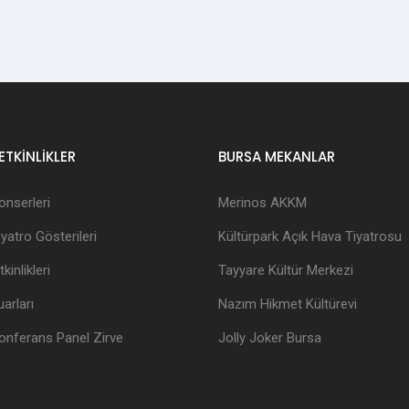
ETKİNLİKLER
BURSA MEKANLAR
onserleri
Merinos AKKM
yatro Gösterileri
Kültürpark Açık Hava Tiyatrosu
kinlikleri
Tayyare Kültür Merkezi
arları
Nazım Hikmet Kültürevi
onferans Panel Zirve
Jolly Joker Bursa