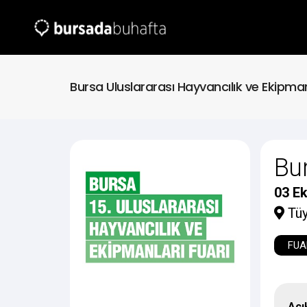
Bursa Uluslararası Hayvancılık ve Ekipman
Bur
03 Ek
Tüy
FUA
Açı