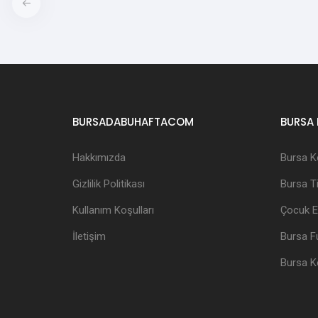
BURSADABUHAFTACOM
BURSA 
Hakkımızda
Bursa K
Gizlilik Politikası
Bursa Ti
Kullanım Koşulları
Çocuk Et
İletişim
Bursa Fu
Bursa K