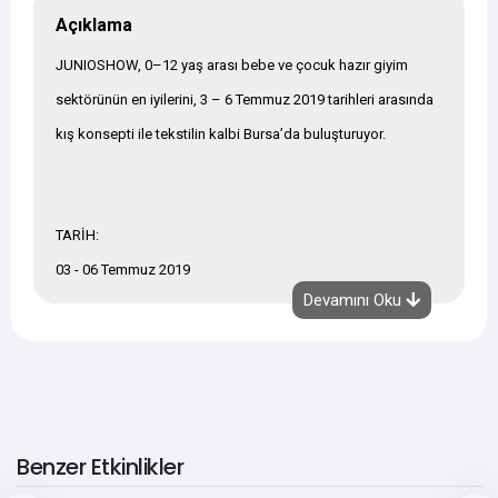
Açıklama
JUNIOSHOW, 0–12 yaş arası bebe ve çocuk hazır giyim
sektörünün en iyilerini, 3 – 6 Temmuz 2019 tarihleri arasında
kış konsepti ile tekstilin kalbi Bursa’da buluşturuyor.
TARİH:
03 - 06 Temmuz 2019
Devamını Oku
ZİYARET SAATLERİ:
03-04-05 Temmuz 2019 / 10.00 - 18.30
06 Temmuz 2019 / 10.00 - 18.00
YER:
Tüyap Bursa Uluslararası Fuar ve Kongre Merkezi -
Benzer Etkinlikler
Osmangazi / BURSA