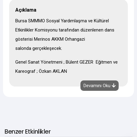
Açıklama
Bursa SMMMO Sosyal Yardımlaşma ve Kültürel
Etkinlikler Komisyonu tarafından düzenlenen dans
gösterisi Merinos AKKM Orhangazi
salonda gerçekleşecek.
Genel Sanat Yönetmeni ; Bülent GEZER Eğitmen ve
Kareograf ; Özkan AKLAN
Etkinlik başlama saati : 20.30
Devamını Oku
Bilet için Odayı arayabilirsiniz ; 444 16 44 (BSMMMO)
Bilet fiyatları : 15,00 TL
Benzer Etkinlikler