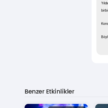
Yıld
birb
Kons
Böyl
Benzer Etkinlikler