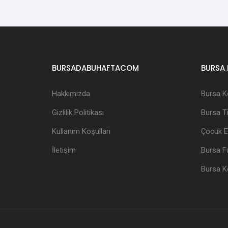
BURSADABUHAFTACOM
BURSA 
Hakkımızda
Bursa K
Gizlilik Politikası
Bursa Ti
Kullanım Koşulları
Çocuk Et
İletişim
Bursa Fu
Bursa K