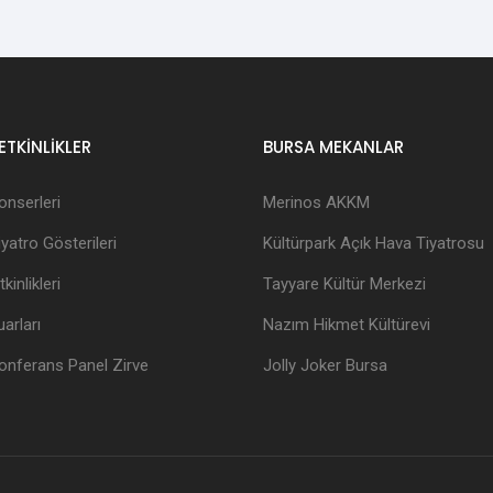
ETKİNLİKLER
BURSA MEKANLAR
onserleri
Merinos AKKM
yatro Gösterileri
Kültürpark Açık Hava Tiyatrosu
kinlikleri
Tayyare Kültür Merkezi
arları
Nazım Hikmet Kültürevi
onferans Panel Zirve
Jolly Joker Bursa