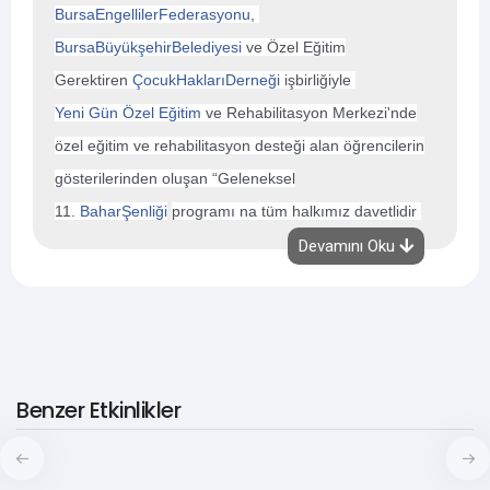
BursaEngellilerFederasyon
u
,
BursaBüyükşehirBelediyesi
ve Özel Eğitim
Gerektiren
ÇocukHaklarıDerneği
işbirliğiyle
Yeni Gün Özel Eğitim
ve Rehabilitasyon Merkezi'nde
özel eğitim ve rehabilitasyon desteği alan öğrencilerin
gösterilerinden oluşan “Geleneksel
11.
BaharŞenliği
programı na tüm halkımız davetlidir
1 Mayıs 2018 Salı günü 17:00-19:00 saatleri arasında
Devamını Oku
Merinos (AKKM) Orhangazi Salonu'nda
gerçekleşecektir.
Etkinlik ücretsizdir!!!
Benzer Etkinlikler