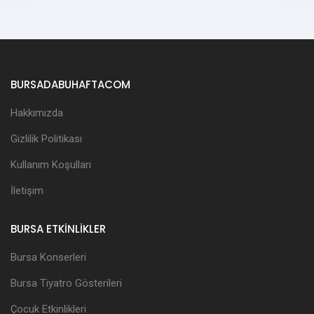
BURSADABUHAFTACOM
Hakkımızda
Gizlilik Politikası
Kullanım Koşulları
İletişim
BURSA ETKİNLİKLER
Bursa Konserleri
Bursa Tiyatro Gösterileri
Çocuk Etkinlikleri