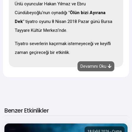
Ünlü oyuncular Hakan Yılmaz ve Ebru
Cündübeyoğlu'nun oynadığı
"Ölün bizi Ayırana
Dek"
tiyatro oyunu 8 Nisan 2018 Pazar günü Bursa
Tayyare Kültür Merkezi'nde.
Tiyatro severlerin kaçırmak istemeyeceği ve keyifli
zaman geçireceği bir etkinlik.
Bu tiyatro oyunu Türkiye'nin bir çok yerinde farklı
Devamını Oku
farklı tarihlerde sahne alıyor. Bursa da sadece 8
Nisan 2018 tarihinde sahne alacak.
Oyun Özeti
Cansu ve Serdar; evlilik hayatı canlarına tak etmiş ve
Benzer Etkinlikler
boşanmaya karar vermiş bir çifttir. Boşanmadan bir
gece önce, kendilerine düzenlenen bir “kutlama”
18 Eylül 2026 - Cuma