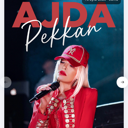
partisi ardından, sabah uyandıklarında ise birbirlerini
sızmış olarak aynı yatakta bulurlar. Bir gece öncesine
dair çok az şey hatırlayan Cansu ve Serdar’ı bekleyen
asıl sürpriz salondaki kanepede uzanmakta olan
cesettir. Ne yapacağını bilemeyen çiftimiz bir yandan
“Hangimiz katil?” sorusuna yanıt ararken bir yandan
da ilişkilerini, evliliklerini, geçmişlerini, kendilerini
bulundukları noktaya taşıyan olayları yeniden
değerlendirecek ve karşılarına çıkacak bambaşka
sürprizlerle mücadele etmeye çalışacaktır.
Bursadabuhafta.com'u takip ederek siz de haftanızı
nasıl geçireceğinizi planlayın.