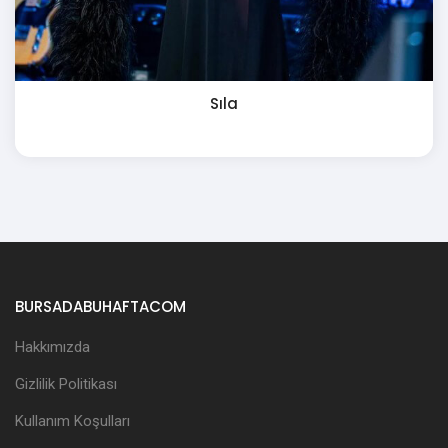
Sıla
BURSADABUHAFTACOM
Hakkımızda
Gizlilik Politikası
Kullanım Koşulları