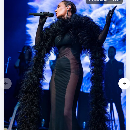
şartı ile bistro imkanı
sunulmaktadır.
VIP Bilet Özellikleri
- VIP Kategori, asma kat bölümünde yer alan
oturmalı masa ve bistroların bulunduğu alanı kapsar.
- VIP bilet sahiplerinin,
0549 556 78 79
numaralı
telefonu arayarak, rezervasyon yaptırmaları
gerekmektedir.
- VIP bilet sahiplerine minimum
2 kişi olması şartı
ile masa ve bistro imkanı
sunulmaktadır.
Normal Bilet Özellikleri
- Sahne önü ve VIP kategori dışında ayakta konserin
izlenebileceği alanları kapsar.