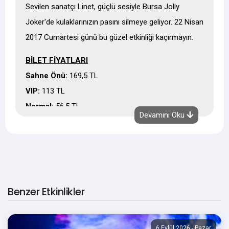
Sevilen sanatçı Linet, güçlü sesiyle Bursa Jolly
Joker'de kulaklarınızın pasını silmeye geliyor. 22 Nisan
2017 Cumartesi günü bu güzel etkinliği kaçırmayın.
BİLET FİYATLARI
Sahne Önü:
169,5 TL
VIP:
113 TL
Normal:
56,5 TL
Devamını Oku
Sahne Önü Özellikleri
- Sahne önünde yer alan oturma düzenli bistroların
bulunduğu alanı kapsar.
- Sahne önü bilet sahiplerinin,
0549 556 78
Benzer Etkinlikler
78
numaralı telefonu arayarak, rezervasyon
yaptırmaları gerekmektedir.
- Sahne önü bilet sahiplerine minimum
2 kişi olması
6 Eylül 2026 - Pazar